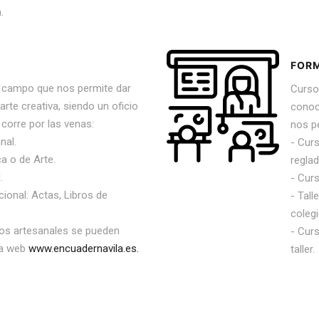
.
FOR
l campo que nos permite dar
Curso
arte creativa, siendo un oficio
conoci
 corre por las venas:
nos p
nal.
- Cur
ca o de Arte.
regla
.
- Cur
cional: Actas, Libros de
- Tal
coleg
os artesanales se pueden
- Cur
la web
www.encuadernavila.es
.
taller.