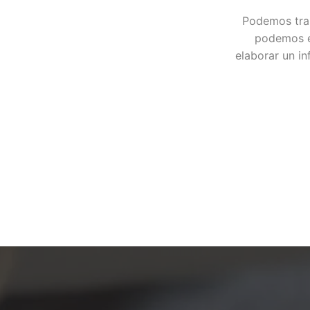
Podemos trasl
podemos es
elaborar un i