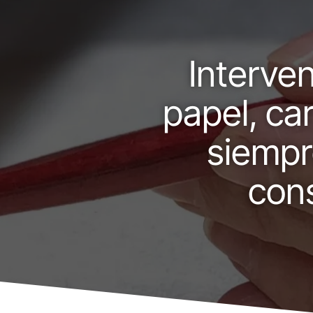
Interve
papel, car
siempr
cons