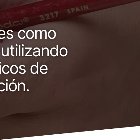
les como
 utilizando
icos de
ción.