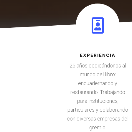
EXPERIENCIA
25 años dedicándonos al
mundo del libro:
encuadernando y
restaurando. Trabajando
para instituciones,
particulares y colaborando
con diversas empresas del
gremio.