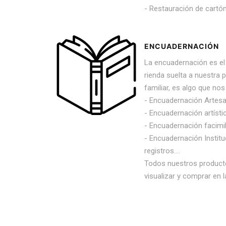
- Restauración de cartón
ENCUADERNACIÓN
La encuadernación es e
rienda suelta a nuestra p
familiar, es algo que nos
- Encuadernación Artesa
- Encuadernación artísti
- Encuadernación facimil
- Encuadernación Institu
registros....
Todos nuestros product
visualizar y comprar en 