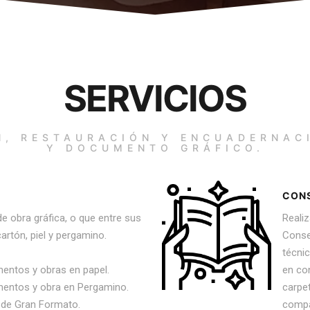
SERVICIOS
, RESTAURACIÓN Y ENCUADERNAC
Y DOCUMENTO GRÁFICO.
CON
e obra gráfica, o que entre sus
Reali
artón, piel y pergamino.
Conse
técni
entos y obras en papel.
en con
mentos y obra en Pergamino.
carpe
 de Gran Formato.
compa